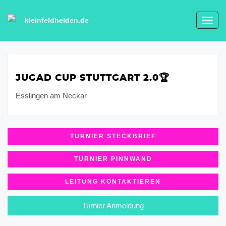
kleinfeldhelden.de
Toggl
navig
JUGAD CUP STUTTGART 2.0🏆
Esslingen am Neckar
TURNIER STECKBRIEF
TURNIER PINNWAND
LEITUNG KONTAKTIEREN
Turnier Anmeldung