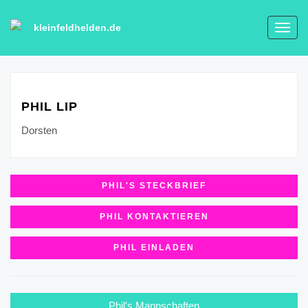
kleinfeldhelden.de
Toggl
navig
PHIL LIP
Dorsten
PHIL'S STECKBRIEF
PHIL KONTAKTIEREN
PHIL EINLADEN
Phil's Mannschaften