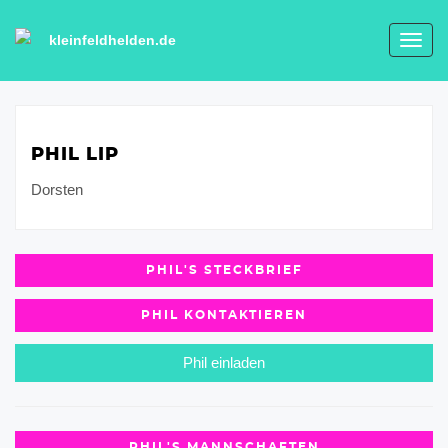
kleinfeldhelden.de
Toggl
navig
PHIL LIP
Dorsten
PHIL'S STECKBRIEF
PHIL KONTAKTIEREN
Phil einladen
PHIL'S MANNSCHAFTEN