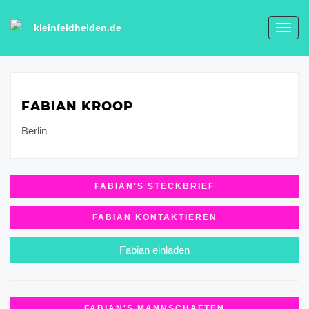
kleinfeldhelden.de
Toggl
navig
FABIAN KROOP
Berlin
FABIAN'S STECKBRIEF
FABIAN KONTAKTIEREN
Fabian einladen
FABIAN'S MANNSCHAFTEN