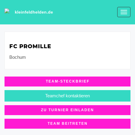
kleinfeldhelden.de
Toggl
navig
FC PROMILLE
Bochum
TEAM-STECKBRIEF
Teamchef kontaktieren
ZU TURNIER EINLADEN
TEAM BEITRETEN