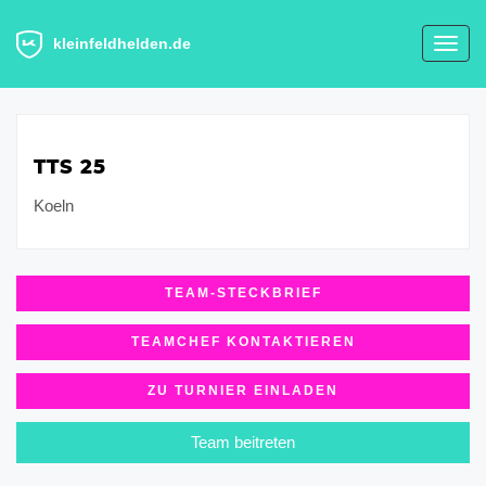
kleinfeldhelden.de
Toggl
navig
TTS 25
Koeln
TEAM-STECKBRIEF
TEAMCHEF KONTAKTIEREN
ZU TURNIER EINLADEN
Team beitreten