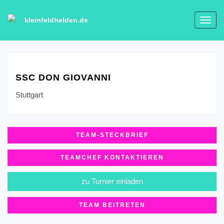
kleinfeldhelden.de
Toggl
navig
SSC DON GIOVANNI
Stuttgart
TEAM-STECKBRIEF
TEAMCHEF KONTAKTIEREN
zu Turnier einladen
TEAM BEITRETEN