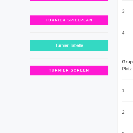
3
TURNIER SPIELPLAN
4
Turnier Tabelle
Grup
Platz
TURNIER SCREEN
1
2