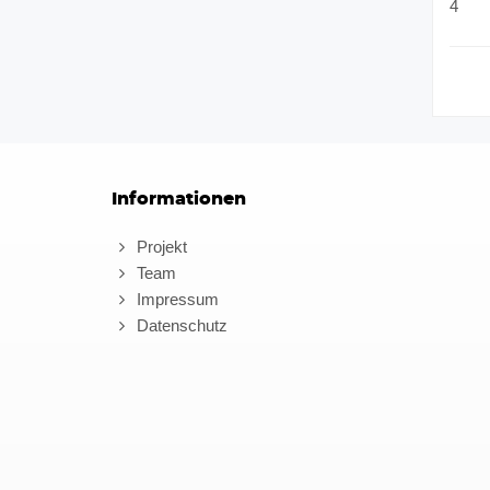
4
Informationen
Projekt
Team
Impressum
Datenschutz