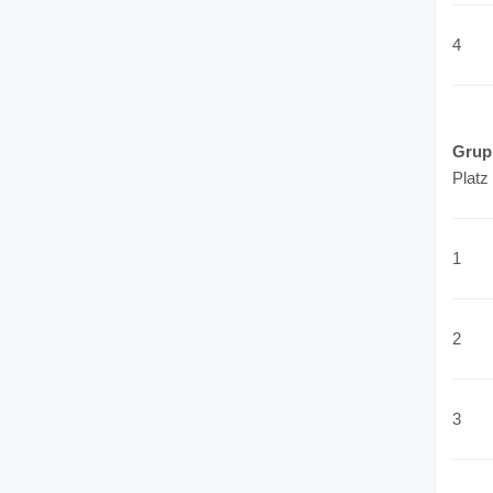
4
Grup
Platz
1
2
3