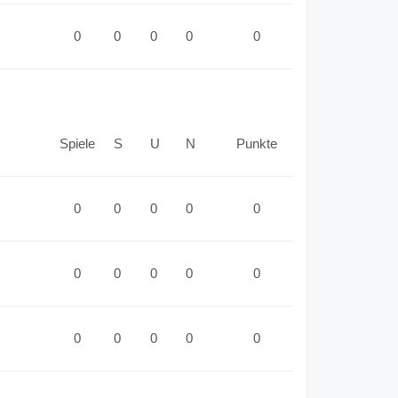
0
0
0
0
0
Spiele
S
U
N
Punkte
0
0
0
0
0
0
0
0
0
0
0
0
0
0
0