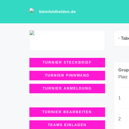
kleinfeldhelden.de
· Tab
TURNIER STECKBRIEF
Grup
TURNIER PINNWAND
Platz
TURNIER ANMELDUNG
1
TURNIER BEARBEITEN
2
TEAMS EINLADEN