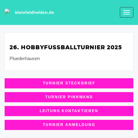
kleinfeldhelden.de
Toggl
navig
26. HOBBYFUSSBALLTURNIER 2025
Pluederhausen
TURNIER STECKBRIEF
TURNIER PINNWAND
LEITUNG KONTAKTIEREN
TURNIER ANMELDUNG