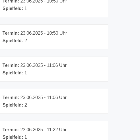
Termin:
23.06.2025 - 10:50 Uhr
Spielfeld:
1
Termin:
23.06.2025 - 10:50 Uhr
Spielfeld:
2
Termin:
23.06.2025 - 11:06 Uhr
Spielfeld:
1
Termin:
23.06.2025 - 11:06 Uhr
Spielfeld:
2
Termin:
23.06.2025 - 11:22 Uhr
Spielfeld:
1