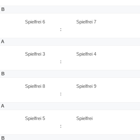
 B
Spielfrei 6
Spielfrei 7
:
 A
Spielfrei 3
Spielfrei 4
:
 B
Spielfrei 8
Spielfrei 9
:
 A
Spielfrei 5
Spielfrei
:
 B