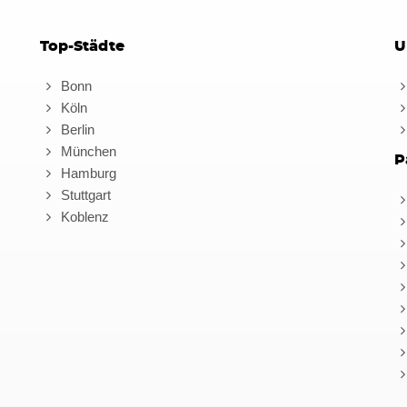
Top-Städte
U
Bonn
Köln
Berlin
München
P
Hamburg
Stuttgart
Koblenz