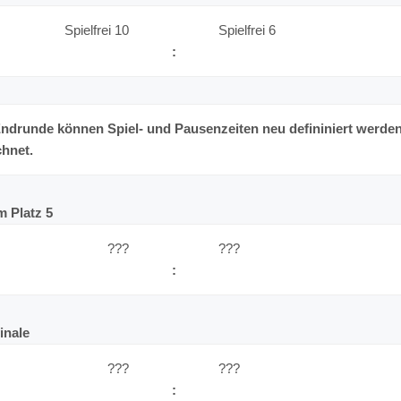
Spielfrei 10
Spielfrei 6
:
ndrunde können Spiel- und Pausenzeiten neu defininiert werde
hnet.
m Platz 5
???
???
:
inale
???
???
: