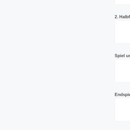
2. Halbf
Spiel u
Endspie