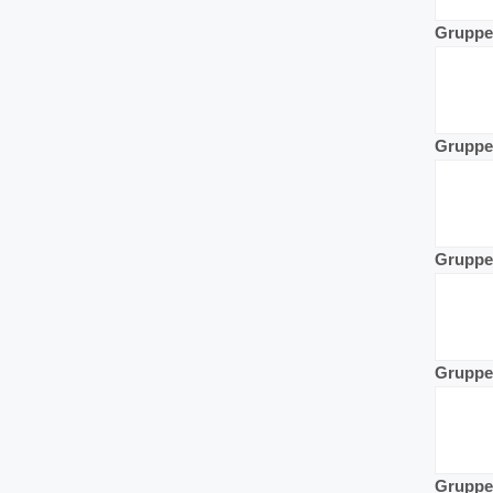
Gruppe
Gruppe
Gruppe
Gruppe
Gruppe