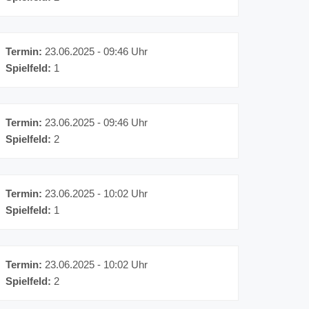
Termin:
23.06.2025 - 09:46 Uhr
Spielfeld:
1
Termin:
23.06.2025 - 09:46 Uhr
Spielfeld:
2
Termin:
23.06.2025 - 10:02 Uhr
Spielfeld:
1
Termin:
23.06.2025 - 10:02 Uhr
Spielfeld:
2