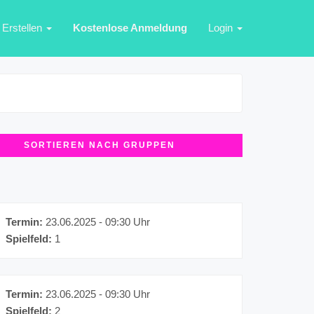
Erstellen
Kostenlose Anmeldung
Login
SORTIEREN NACH GRUPPEN
Termin:
23.06.2025 - 09:30 Uhr
Spielfeld:
1
Termin:
23.06.2025 - 09:30 Uhr
Spielfeld:
2