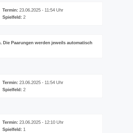
Termin:
23.06.2025 - 11:54 Uhr
Spielfeld:
2
n. Die Paarungen werden jeweils automatisch
Termin:
23.06.2025 - 11:54 Uhr
Spielfeld:
2
Termin:
23.06.2025 - 12:10 Uhr
Spielfeld:
1