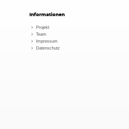
Informationen
Projekt
Team
Impressum
Datenschutz