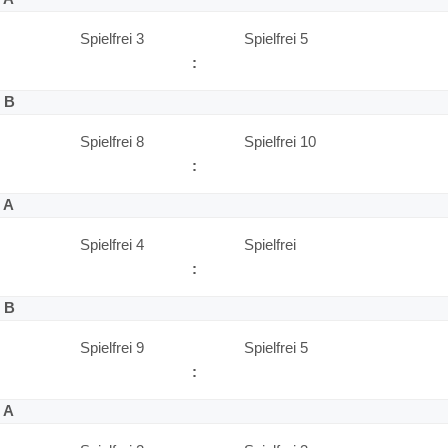
Spielfrei 3
Spielfrei 5
:
 B
Spielfrei 8
Spielfrei 10
:
 A
Spielfrei 4
Spielfrei
:
 B
Spielfrei 9
Spielfrei 5
:
 A