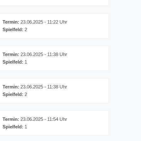
Termin:
23.06.2025 - 11:22 Uhr
Spielfeld:
2
Termin:
23.06.2025 - 11:38 Uhr
Spielfeld:
1
Termin:
23.06.2025 - 11:38 Uhr
Spielfeld:
2
Termin:
23.06.2025 - 11:54 Uhr
Spielfeld:
1