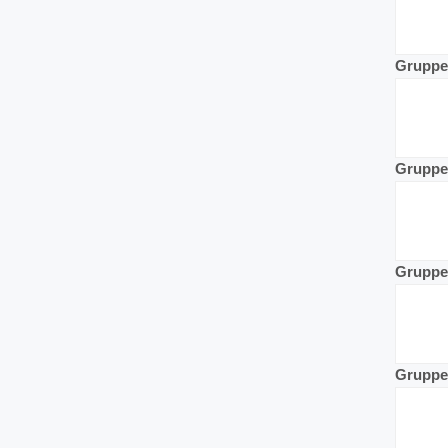
Gruppe
Gruppe
Gruppe
Gruppe