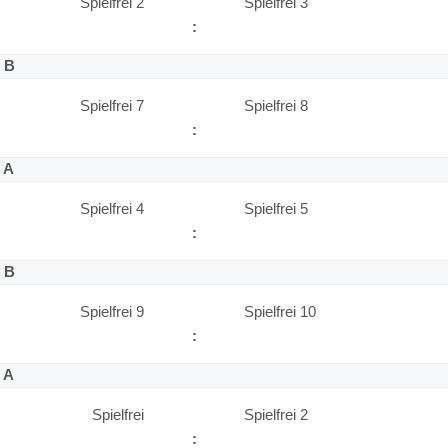
Spielfrei 2
Spielfrei 3
:
 B
Spielfrei 7
Spielfrei 8
:
 A
Spielfrei 4
Spielfrei 5
:
 B
Spielfrei 9
Spielfrei 10
:
 A
Spielfrei
Spielfrei 2
: