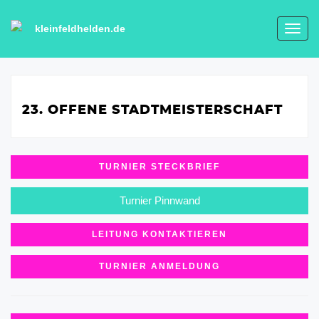
kleinfeldhelden.de
Toggl
navig
23. OFFENE STADTMEISTERSCHAFT
TURNIER STECKBRIEF
Turnier Pinnwand
LEITUNG KONTAKTIEREN
TURNIER ANMELDUNG