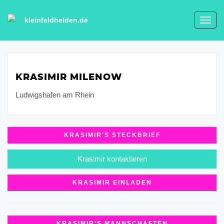
kleinfeldhelden.de
Toggl
navig
KRASIMIR MILENOW
Ludwigshafen am Rhein
KRASIMIR'S STECKBRIEF
Krasimir kontaktieren
KRASIMIR EINLADEN
KRASIMIR'S MANNSCHAFTEN