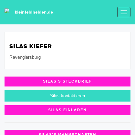
kleinfeldhelden.de
Toggl
navig
SILAS KIEFER
Ravengiersburg
SILAS'S STECKBRIEF
Silas kontaktieren
SILAS EINLADEN
SILAS'S MANNSCHAFTEN