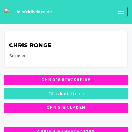
kleinfeldhelden.de
Toggl
navig
CHRIS RONGE
Stuttgart
CHRIS'S STECKBRIEF
Chris kontaktieren
CHRIS EINLADEN
CHRIS'S MANNSCHAFTEN