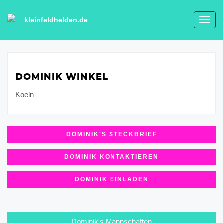
kleinfeldhelden.de
Toggl
navig
DOMINIK WINKEL
Koeln
DOMINIK'S STECKBRIEF
DOMINIK KONTAKTIEREN
DOMINIK EINLADEN
Dominik's Mannschaften