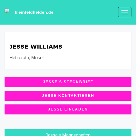
kleinfeldhelden.de
Toggl
navig
JESSE WILLIAMS
Hetzerath, Mosel
JESSE'S STECKBRIEF
JESSE KONTAKTIEREN
JESSE EINLADEN
Jesse's Mannschaften