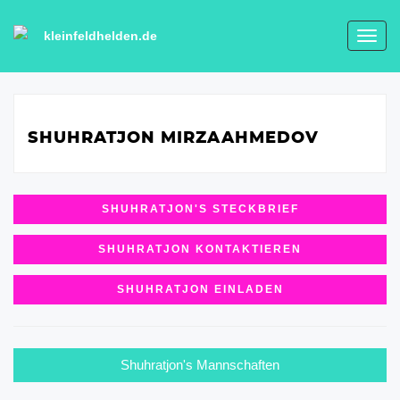
kleinfeldhelden.de
Toggl
navig
SHUHRATJON MIRZAAHMEDOV
SHUHRATJON'S STECKBRIEF
SHUHRATJON KONTAKTIEREN
SHUHRATJON EINLADEN
Shuhratjon's Mannschaften