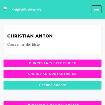
kleinfeldhelden.de
Toggl
navig
CHRISTIAN ANTON
Crossen an der Elster
CHRISTIAN'S STECKBRIEF
CHRISTIAN KONTAKTIEREN
Christian einladen
CHRISTIAN'S MANNSCHAFTEN