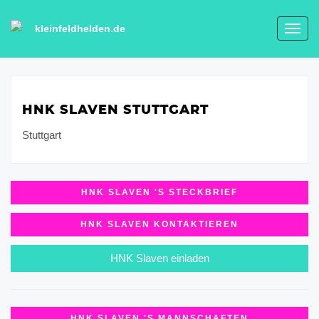
kleinfeldhelden.de
Toggl
navig
HNK SLAVEN STUTTGART
Stuttgart
HNK SLAVEN 'S STECKBRIEF
HNK SLAVEN KONTAKTIEREN
HNK Slaven einladen
HNK SLAVEN 'S MANNSCHAFTEN