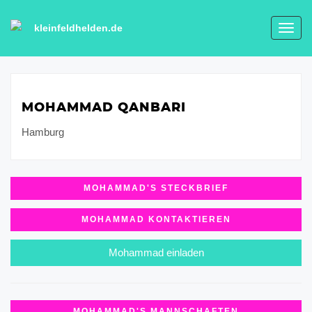
kleinfeldhelden.de
Toggl
navig
MOHAMMAD QANBARI
Hamburg
MOHAMMAD'S STECKBRIEF
MOHAMMAD KONTAKTIEREN
Mohammad einladen
MOHAMMAD'S MANNSCHAFTEN