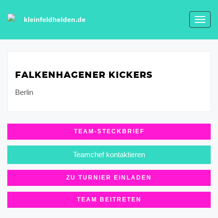
kleinfeldhelden.de
Toggl
navig
FALKENHAGENER KICKERS
Berlin
TEAM-STECKBRIEF
Teamchef kontaktieren
ZU TURNIER EINLADEN
TEAM BEITRETEN