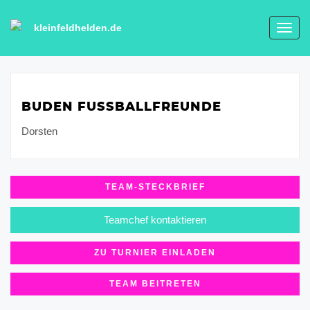
kleinfeldhelden.de
Toggl
navig
BUDEN FUSSBALLFREUNDE
Dorsten
TEAM-STECKBRIEF
Teamchef kontaktieren
ZU TURNIER EINLADEN
TEAM BEITRETEN