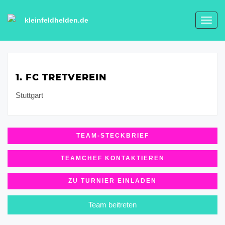
kleinfeldhelden.de
Toggl
navig
1. FC TRETVEREIN
Stuttgart
TEAM-STECKBRIEF
TEAMCHEF KONTAKTIEREN
ZU TURNIER EINLADEN
Team beitreten