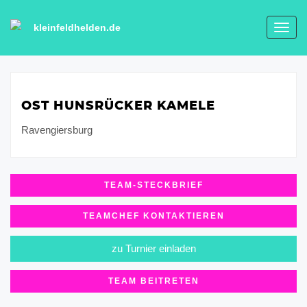
kleinfeldhelden.de
Toggl
navig
OST HUNSRÜCKER KAMELE
Ravengiersburg
TEAM-STECKBRIEF
TEAMCHEF KONTAKTIEREN
zu Turnier einladen
TEAM BEITRETEN