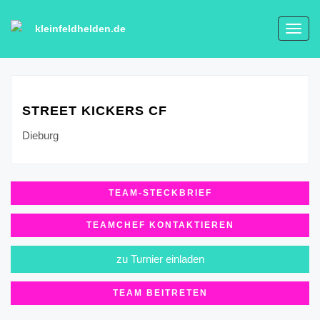
kleinfeldhelden.de
Toggl
navig
STREET KICKERS CF
Dieburg
TEAM-STECKBRIEF
TEAMCHEF KONTAKTIEREN
zu Turnier einladen
TEAM BEITRETEN